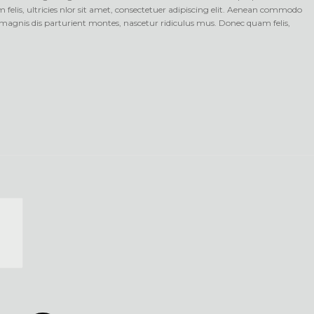
elis, ultricies nlor sit amet, consectetuer adipiscing elit. Aenean commodo
magnis dis parturient montes, nascetur ridiculus mus. Donec quam felis,