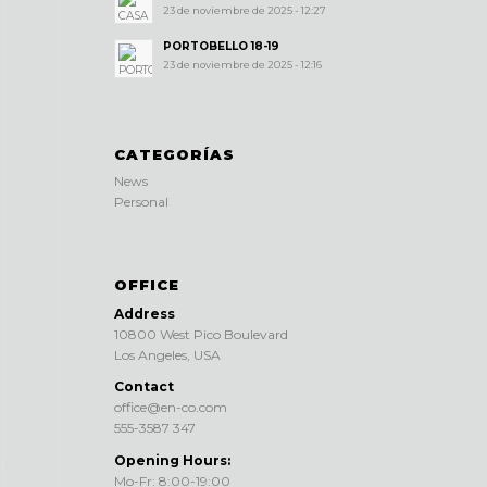
23 de noviembre de 2025 - 12:27
PORTOBELLO 18-19
23 de noviembre de 2025 - 12:16
CATEGORÍAS
News
Personal
OFFICE
Address
10800 West Pico Boulevard
Los Angeles, USA
Contact
office@en-co.com
555-3587 347
Opening Hours:
Mo-Fr: 8:00-19:00