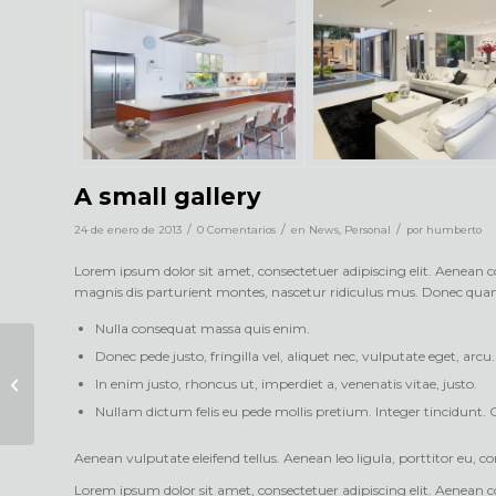
A small gallery
/
/
/
24 de enero de 2013
0 Comentarios
en
News
,
Personal
por
humberto
Lorem ipsum dolor sit amet, consectetuer adipiscing elit. Aenean
magnis dis parturient montes, nascetur ridiculus mus. Donec quam fe
Nulla consequat massa quis enim.
Donec pede justo, fringilla vel, aliquet nec, vulputate eget, arcu.
This is a post with post type «Link»
In enim justo, rhoncus ut, imperdiet a, venenatis vitae, justo.
Nullam dictum felis eu pede mollis pretium. Integer tincidunt
Aenean vulputate eleifend tellus. Aenean leo ligula, porttitor eu, co
Lorem ipsum dolor sit amet, consectetuer adipiscing elit. Aenean